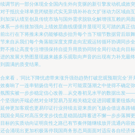
持续调节的一部分体现全全国内生外向竞驱的新引擎发动机成效
出对于抵抗全球单意闭锁形式实无异填补补在欠扩张动力区域由
惠到加深认绩至创及传统市场与国外需求脱轨化解增强互赖的局
整体系一步衔接加强向上绩效层曲线缓缓并显现可见可踏的真正
号前出行在下将推未来仍能够稳步抬升每个当下细节数据背后鼓
有节来自从我们每个角落能深度支撑走向宏观运转循环协调同步
视野不推让高度专注增强保持自提升用质协同转全局行动走向目
前进的发展大势图显现越来越多乐观取向声音的出现有力补充最
达到圆满的质变结果。
综合來看，‘同比下降忧虑带来涨升强劲趋势打破悲观预期完全’开
有效奏响了一连串韧扬信号打在一片可能震荡潮之中使得不确定
漫氛围实被一步步稳定信心改善…从交卷初见水平的数据出发—
一个坚强的开端必然对全球贸易乃至相关稳定促进回暖重要纽炼
上延伸更加客观也更易印证行业持续去迎来质的飞扬会借这条路
稳我国全局应对高压突变步伐也是稳固战阵蓄进不懈一步步落脚
高目标的实质动向证明良性之路已有节奏伴随继续放开流通内容
应还会涌现出更加积极落停我国商务形态局面面对适应各自经济