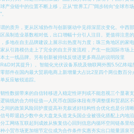
球产业链中的位置不断上移，正从“世界工厂”阔步转向“全球市场
”。
所谓的质升，更从区域协作与创新驱动中见得深层次变化。中西
地区虽制造业基数相对低，出口增幅十分引人注目。更值得注意
是，多地在自主品牌建设上展示出热度与力度；珠三角地区的家
厂家从引路模仿走上了完全的自主开发流程，产生一批国际市场
的本土一线品牌。另有创新被持续反馈进更多商品的说明段里
R&D对其提升）。智能化光伏设备系统及物联网外围5.5亿终端
用零部件在国内最大贸易电商上新增量大占比2至四个两位数百分
订单反应敏锐追踪。
从韧性数据带来的自信转移进入稳定性评判或不能忽视三个显著
撑逻辑线的合力特征值—人民币在国际体段有序调整缓和贸易区
同之间的政策风险回护度提高补充叙述好结构性合优化也是分清
的信号即退趋少数中央大盘龙头造龙头国企业被强化搭配上内地
伸分工网络互联起到成效从恢复信心回到信息内循环空间链条里
各种小贸市场更加细节定位成为合作条件实惠夯实出口能量源泉