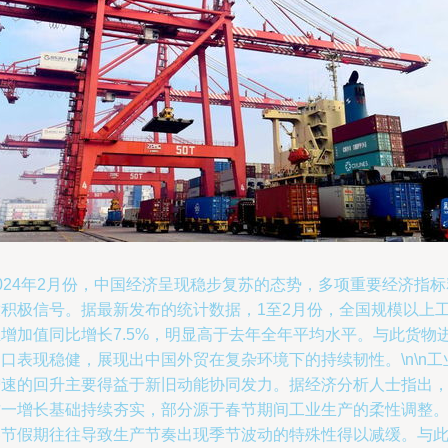
024年2月份，中国经济呈现稳步复苏的态势，多项重要经济指标
放积极信号。据最新发布的统计数据，1至2月份，全国规模以上
业增加值同比增长7.5%，明显高于去年全年平均水平。与此货物
口表现稳健，展现出中国外贸在复杂环境下的持续韧性。\n\n工
增速的回升主要得益于新旧动能协同发力。据经济分析人士指出
这一增长基础持续夯实，部分源于春节期间工业生产的柔性调整
春节假期往往导致生产节奏出现季节波动的特殊性得以减缓。与