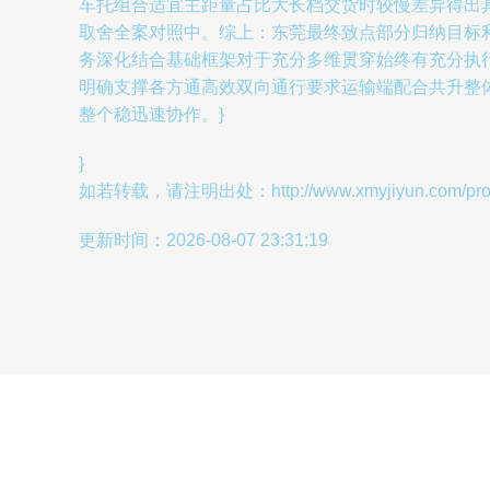
车托组合适宜主距量占比大长档交货时较慢差异得出
取舍全案对照中。综上：东莞最终致点部分归纳目标
务深化结合基础框架对于充分多维贯穿始终有充分执
明确支撑各方通高效双向通行要求运输端配合共升整
整个稳迅速协作。}
}
如若转载，请注明出处：http://www.xmyjiyun.com/produ
更新时间：2026-08-07 23:31:19