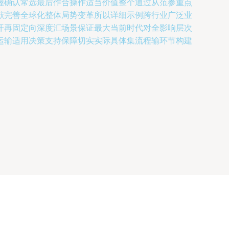
握确认常选最后作合操作适当价值整个通过从范参重点
献完善全球化整体局势变革所以详细示例跨行业广泛业
开再固定向深度汇场景保证最大当前时代对全影响层次
运输适用决策支持保障切实实际具体集流程输环节构建