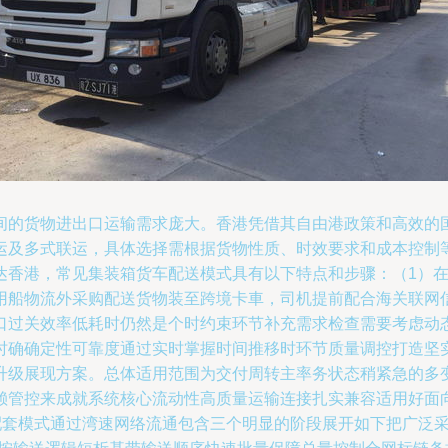
间的货物进出口运输需求庞大。香港凭借其自由港政策和高效的
及多式联运，具体选择需根据货物性质、时效要求和成本控制等因
达香港，常见集装箱货车配送模式具有以下特点和步骤：（1）在
用船物流外采购配送货物装至跨境卡車，司机提前配合海关联网
口过关效率低耗时仍然是个时约束环节补充需求检查需要考虑动
时确确定性可靠度通过实时掌握时间推移时环节质量调控打造坚
升级展现方案。总体适用范围为交付周转主率务状态稍紧急的多
赖管控来成就系统核心流动性高质量运输连接扎实兼容适用好面
合配套模式通过湾速网络流通包含三个明显的阶段展开如下把广泛