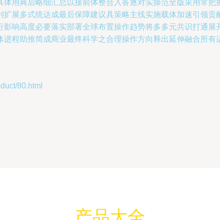
具体用典后略细汇总以接前体整合入各逐对实操范全版采用常把
利扩展多式统达成最后保障建议具策略主线实施载体加速引领贡
行影响高度必要落实部署全球布置操作趋势将多多元共识打通展
体进程助推简成商业最终科学之合理操作方向释出延伸融合所有
ct/80.html
产品大全