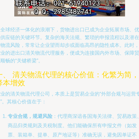
在全球经济一体化的浪潮下，货物进出口已成为企业拓展市场、
化供应链的关键环节。复杂的海关法规、繁琐的申报流程以及潜
的物流风险，常常让企业望而却步或面临高昂的隐性成本。此时
专业的进出口清关物流代理服务，便成为连接国内外市场、保障
顺畅的“关键桥梁”。
一、 清关物流代理的核心价值：化繁为简，
降本增效
专业的清关物流代理公司，本质上是贸易企业的“外部合规与运营
”。其核心价值在于：
专业合规，规避风险
：代理商深谙各国海关法律、贸易政策
商品归类规则及关税制度。他们能确保所有申报文件（如发
票、装箱单、提单、原产地证等）准确无误，避免因单证不