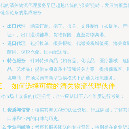
现代的清关物流代理服务早已超越传统的“报关”范畴，发展为覆盖
应链全链条的集成服务：
出口代理
：涵盖订舱、拖车、报关、文件制作（如提单、产
证）、出口退税辅导、货物保险，直至货物离港。
进口代理
：包括换单、报关报检、代缴关税增值税、海关查
陪同、保税仓储、国内配送等。
特色服务
：针对特殊商品（如食品、化妆品、医疗器械、危
品、艺术品）提供专项资质申请和通关方案；提供保税区、
境电商、市场采购等新型贸易模式下的通关物流服务。
三、 如何选择可靠的清关物流代理伙伴
面对市场上众多的代理公司，企业应从以下几个维度进行考量：
资质与信誉
：核实其海关AEO认证资质、行业牌照，了解其
口岸和业内的口碑与历史。
专业与经验
：考察其服务团队的专业背景，特别是在企业所